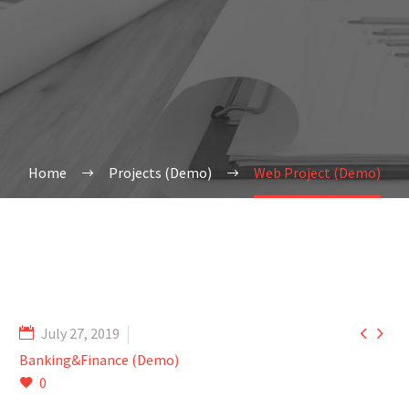
Home
Projects (Demo)
Web Project (Demo)


July 27, 2019
Banking&Finance (Demo)
0