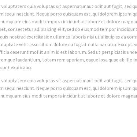
oluptatem quia voluptas sit aspernatur aut odit aut fugit, sed q
 sequi nesciunt. Neque porro quisquam est, qui dolorem ipsum quia
on numquam eius modi tempora incidunt ut labore et dolore magn
et, consectetur adipisicing elit, sed do eiusmod tempor incididun
uis nostrud exercitation ullamco laboris nisi ut aliquip ex ea com
oluptate velit esse cillum dolore eu fugiat nulla pariatur. Excepte
officia deserunt mollit anim id est laborum. Sed ut perspiciatis un
emque laudantium, totam rem aperiam, eaque ipsa quae ab illo inv
 sunt explicabo.
oluptatem quia voluptas sit aspernatur aut odit aut fugit, sed q
 sequi nesciunt. Neque porro quisquam est, qui dolorem ipsum quia
on numquam eius modi tempora incidunt ut labore et dolore magn