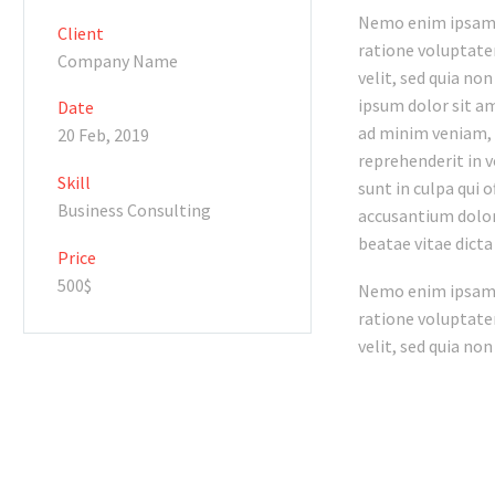
Nemo enim ipsam v
Client
ratione voluptatem
Company Name
velit, sed quia n
ipsum dolor sit am
Date
ad minim veniam, q
20 Feb, 2019
reprehenderit in v
Skill
sunt in culpa qui 
Business Consulting
accusantium dolor
beatae vitae dicta
Price
500$
Nemo enim ipsam v
ratione voluptatem
velit, sed quia n