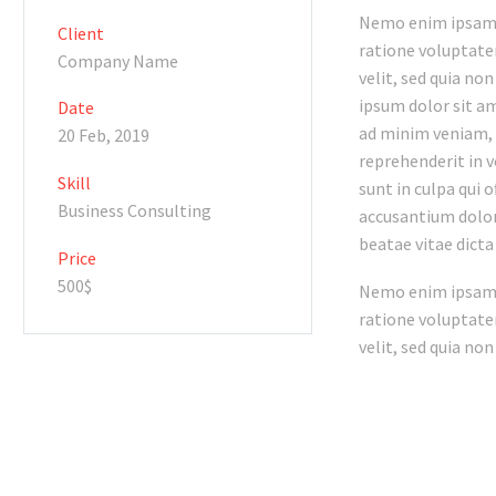
Nemo enim ipsam v
Client
ratione voluptatem
Company Name
velit, sed quia n
ipsum dolor sit am
Date
ad minim veniam, q
20 Feb, 2019
reprehenderit in v
Skill
sunt in culpa qui 
Business Consulting
accusantium dolor
beatae vitae dicta
Price
500$
Nemo enim ipsam v
ratione voluptatem
velit, sed quia n