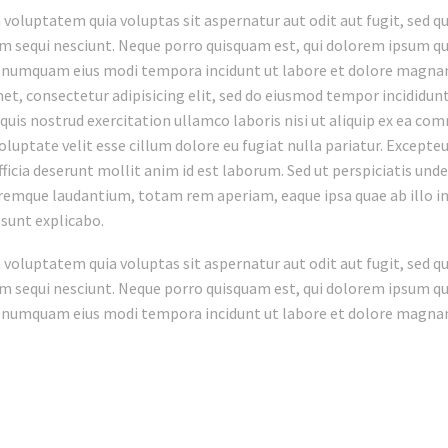
oluptatem quia voluptas sit aspernatur aut odit aut fugit, sed q
 sequi nesciunt. Neque porro quisquam est, qui dolorem ipsum quia
on numquam eius modi tempora incidunt ut labore et dolore magn
et, consectetur adipisicing elit, sed do eiusmod tempor incididun
uis nostrud exercitation ullamco laboris nisi ut aliquip ex ea com
oluptate velit esse cillum dolore eu fugiat nulla pariatur. Excepte
officia deserunt mollit anim id est laborum. Sed ut perspiciatis un
emque laudantium, totam rem aperiam, eaque ipsa quae ab illo inv
 sunt explicabo.
oluptatem quia voluptas sit aspernatur aut odit aut fugit, sed q
 sequi nesciunt. Neque porro quisquam est, qui dolorem ipsum quia
on numquam eius modi tempora incidunt ut labore et dolore magn