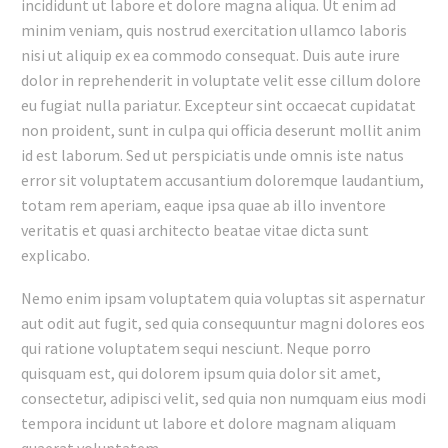
incididunt ut labore et dolore magna aliqua. Ut enim ad
minim veniam, quis nostrud exercitation ullamco laboris
nisi ut aliquip ex ea commodo consequat. Duis aute irure
dolor in reprehenderit in voluptate velit esse cillum dolore
eu fugiat nulla pariatur. Excepteur sint occaecat cupidatat
non proident, sunt in culpa qui officia deserunt mollit anim
id est laborum. Sed ut perspiciatis unde omnis iste natus
error sit voluptatem accusantium doloremque laudantium,
totam rem aperiam, eaque ipsa quae ab illo inventore
veritatis et quasi architecto beatae vitae dicta sunt
explicabo.
Nemo enim ipsam voluptatem quia voluptas sit aspernatur
aut odit aut fugit, sed quia consequuntur magni dolores eos
qui ratione voluptatem sequi nesciunt. Neque porro
quisquam est, qui dolorem ipsum quia dolor sit amet,
consectetur, adipisci velit, sed quia non numquam eius modi
tempora incidunt ut labore et dolore magnam aliquam
quaerat voluptatem.